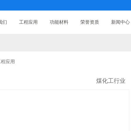
我们
工程应用
功能材料
荣誉资质
新闻中心
工程应用
煤化工行业