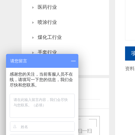
医药行业
喷涂行业
煤化工行业
手套行业
请您留言
恶臭治理
资料
感谢您的关注，当前客服人员不在
线，请填写一下您的信息，我们会
尽快和您联系。
联系我们