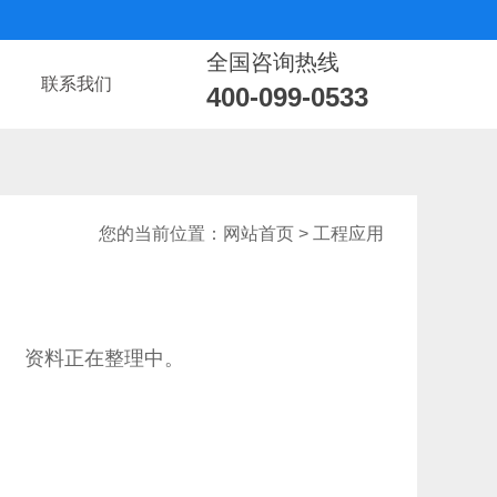
全国咨询热线
联系我们
400-099-0533
您的当前位置：
网站首页
> 工程应用
资料正在整理中。