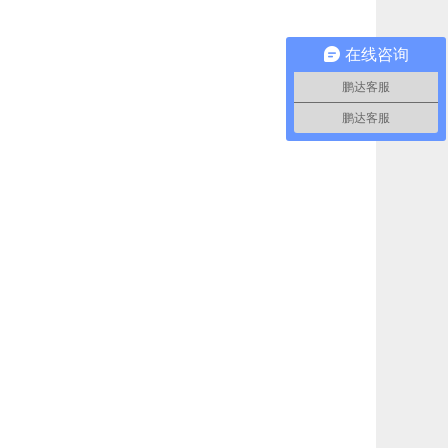
在线咨询
鹏达客服
鹏达客服